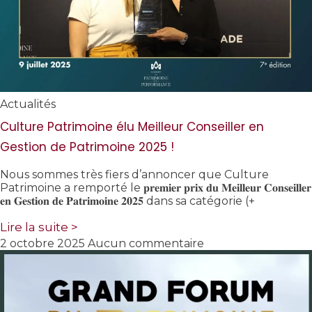
Actualités
Culture Patrimoine élu Meilleur Conseiller en
Gestion de Patrimoine 2025 !
Nous sommes très fiers d’annoncer que Culture
Patrimoine a remporté le 𝐩𝐫𝐞𝐦𝐢𝐞𝐫 𝐩𝐫𝐢𝐱 𝐝𝐮 𝐌𝐞𝐢𝐥𝐥𝐞𝐮𝐫 𝐂𝐨𝐧𝐬𝐞𝐢𝐥𝐥𝐞𝐫
𝐞𝐧 𝐆𝐞𝐬𝐭𝐢𝐨𝐧 𝐝𝐞 𝐏𝐚𝐭𝐫𝐢𝐦𝐨𝐢𝐧𝐞 𝟐𝟎𝟐𝟓 dans sa catégorie (+
Lire la suite >
2 octobre 2025
Aucun commentaire