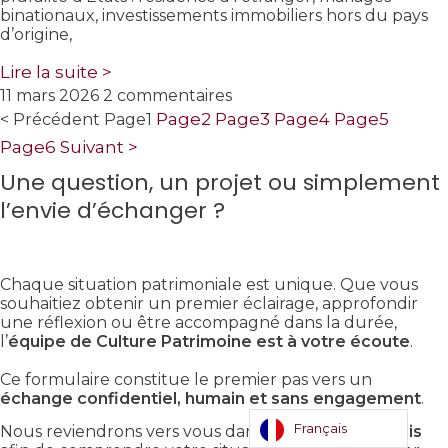
binationaux, investissements immobiliers hors du pays
d’origine,
Lire la suite >
11 mars 2026
2 commentaires
Page
2
Page
3
Page
4
Page
5
< Précédent
Page
1
Page
6
Suivant >
Une question, un projet ou simplement
l’envie d’échanger ?
Chaque situation patrimoniale est unique. Que vous
souhaitiez obtenir un premier éclairage, approfondir
une réflexion ou être accompagné dans la durée,
l’
équipe de Culture Patrimoine est à votre écoute
.
Ce formulaire constitue le premier pas vers un
échange confidentiel, humain et sans engagement
.
Français
Nous reviendrons vers vous dans les
meilleurs délais