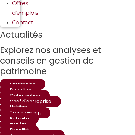
Offres
d’emplois
Contact
Actualités
Explorez nos analyses et
conseils en gestion de
patrimoine
Patrimoine
Donation
Optimisation
Chef d'entreprise
Holding
Transmission
Retraite
Impôts
Fiscalité