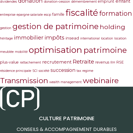
donation
enfant
emprunt
dividendes
donation-cession
démembrement
fiscalité
formation
famille
entreprise
epargne salariale
escp
gestion de patrimoine
holding
gestion
immobilier
impôts
insead
héritage
international
location
location
optimisation
patrimoine
meublée
mobilité
Retraite
recrutement
plus-value
revenus
RSE
rattachement
RH
succession
résidence principale
SCI
société
tax regime
Transmission
webinaire
wealth management
CULTURE PATRIMOINE
CONSEILS & ACCOMPAGNEMENT DURABLES