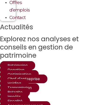
Offres
d’emplois
Contact
Actualités
Explorez nos analyses et
conseils en gestion de
patrimoine
Patrimoine
Donation
Optimisation
Chef d'entreprise
Holding
Transmission
Retraite
Impôts
Fiscalité