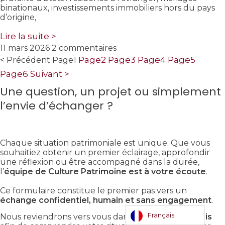
binationaux, investissements immobiliers hors du pays
d’origine,
Lire la suite >
11 mars 2026
2 commentaires
Page
2
Page
3
Page
4
Page
5
< Précédent
Page
1
Page
6
Suivant >
Une question, un projet ou simplement
l’envie d’échanger ?
Chaque situation patrimoniale est unique. Que vous
souhaitiez obtenir un premier éclairage, approfondir
une réflexion ou être accompagné dans la durée,
l’
équipe de Culture Patrimoine est à votre écoute
.
Ce formulaire constitue le premier pas vers un
échange confidentiel, humain et sans engagement
.
Français
Nous reviendrons vers vous dans les
meilleurs délais