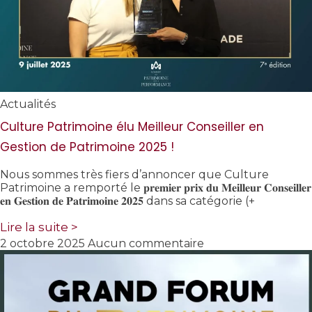
Actualités
Culture Patrimoine élu Meilleur Conseiller en
Gestion de Patrimoine 2025 !
Nous sommes très fiers d’annoncer que Culture
Patrimoine a remporté le 𝐩𝐫𝐞𝐦𝐢𝐞𝐫 𝐩𝐫𝐢𝐱 𝐝𝐮 𝐌𝐞𝐢𝐥𝐥𝐞𝐮𝐫 𝐂𝐨𝐧𝐬𝐞𝐢𝐥𝐥𝐞𝐫
𝐞𝐧 𝐆𝐞𝐬𝐭𝐢𝐨𝐧 𝐝𝐞 𝐏𝐚𝐭𝐫𝐢𝐦𝐨𝐢𝐧𝐞 𝟐𝟎𝟐𝟓 dans sa catégorie (+
Lire la suite >
2 octobre 2025
Aucun commentaire