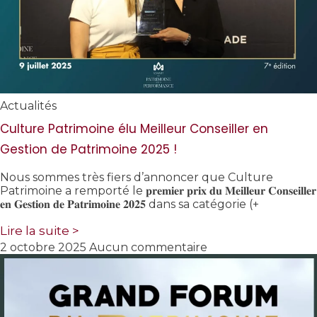
Actualités
Culture Patrimoine élu Meilleur Conseiller en
Gestion de Patrimoine 2025 !
Nous sommes très fiers d’annoncer que Culture
Patrimoine a remporté le 𝐩𝐫𝐞𝐦𝐢𝐞𝐫 𝐩𝐫𝐢𝐱 𝐝𝐮 𝐌𝐞𝐢𝐥𝐥𝐞𝐮𝐫 𝐂𝐨𝐧𝐬𝐞𝐢𝐥𝐥𝐞𝐫
𝐞𝐧 𝐆𝐞𝐬𝐭𝐢𝐨𝐧 𝐝𝐞 𝐏𝐚𝐭𝐫𝐢𝐦𝐨𝐢𝐧𝐞 𝟐𝟎𝟐𝟓 dans sa catégorie (+
Lire la suite >
2 octobre 2025
Aucun commentaire