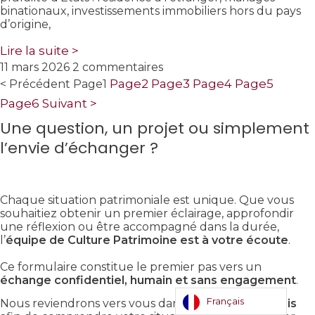
binationaux, investissements immobiliers hors du pays
d’origine,
Lire la suite >
11 mars 2026
2 commentaires
Page
2
Page
3
Page
4
Page
5
< Précédent
Page
1
Page
6
Suivant >
Une question, un projet ou simplement
l’envie d’échanger ?
Chaque situation patrimoniale est unique. Que vous
souhaitiez obtenir un premier éclairage, approfondir
une réflexion ou être accompagné dans la durée,
l’
équipe de Culture Patrimoine est à votre écoute
.
Ce formulaire constitue le premier pas vers un
échange confidentiel, humain et sans engagement
.
Français
Nous reviendrons vers vous dans les
meilleurs délais