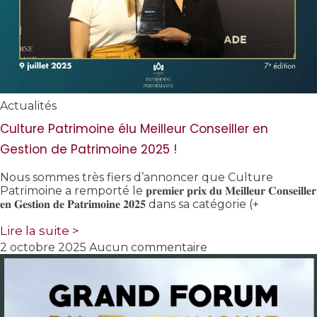
Actualités
Culture Patrimoine élu Meilleur Conseiller en
Gestion de Patrimoine 2025 !
Nous sommes très fiers d’annoncer que Culture
Patrimoine a remporté le 𝐩𝐫𝐞𝐦𝐢𝐞𝐫 𝐩𝐫𝐢𝐱 𝐝𝐮 𝐌𝐞𝐢𝐥𝐥𝐞𝐮𝐫 𝐂𝐨𝐧𝐬𝐞𝐢𝐥𝐥𝐞𝐫
𝐞𝐧 𝐆𝐞𝐬𝐭𝐢𝐨𝐧 𝐝𝐞 𝐏𝐚𝐭𝐫𝐢𝐦𝐨𝐢𝐧𝐞 𝟐𝟎𝟐𝟓 dans sa catégorie (+
Lire la suite >
2 octobre 2025
Aucun commentaire