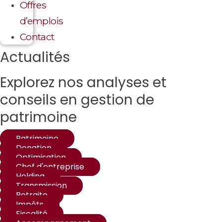
Offres
d’emplois
Contact
Actualités
Explorez nos analyses et
conseils en gestion de
patrimoine
Patrimoine
Donation
Optimisation
Chef d'entreprise
Holding
Transmission
Retraite
Impôts
Fiscalité