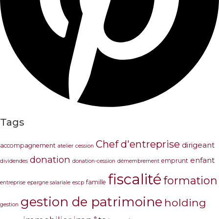
Tags
Chef d'entreprise
dirigeant
accompagnement
atelier
cession
donation
enfant
emprunt
dividendes
donation-cession
démembrement
fiscalité
formation
famille
entreprise
epargne salariale
escp
gestion de patrimoine
holding
gestion