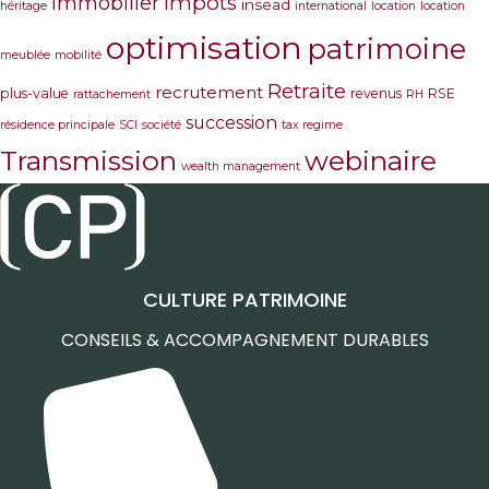
immobilier
impôts
insead
héritage
international
location
location
optimisation
patrimoine
meublée
mobilité
Retraite
recrutement
plus-value
revenus
RSE
rattachement
RH
succession
résidence principale
SCI
société
tax regime
Transmission
webinaire
wealth management
CULTURE PATRIMOINE
CONSEILS & ACCOMPAGNEMENT DURABLES