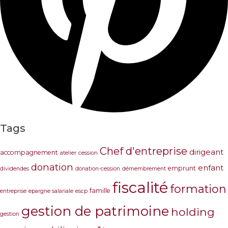
Tags
Chef d'entreprise
dirigeant
accompagnement
atelier
cession
donation
enfant
emprunt
dividendes
donation-cession
démembrement
fiscalité
formation
famille
entreprise
epargne salariale
escp
gestion de patrimoine
holding
gestion