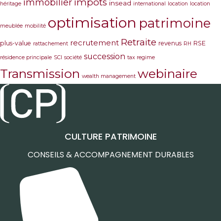
immobilier
impôts
insead
héritage
international
location
location
optimisation
patrimoine
meublée
mobilité
Retraite
recrutement
plus-value
revenus
RSE
rattachement
RH
succession
résidence principale
SCI
société
tax regime
Transmission
webinaire
wealth management
CULTURE PATRIMOINE
CONSEILS & ACCOMPAGNEMENT DURABLES