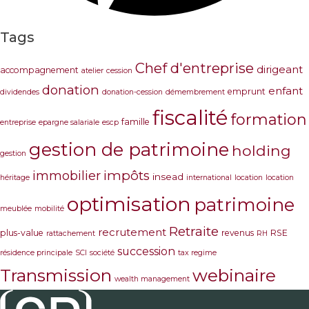
Tags
Chef d'entreprise
dirigeant
accompagnement
atelier
cession
donation
enfant
emprunt
dividendes
donation-cession
démembrement
fiscalité
formation
famille
entreprise
epargne salariale
escp
gestion de patrimoine
holding
gestion
immobilier
impôts
insead
héritage
international
location
location
optimisation
patrimoine
meublée
mobilité
Retraite
recrutement
plus-value
revenus
RSE
rattachement
RH
succession
résidence principale
SCI
société
tax regime
Transmission
webinaire
wealth management