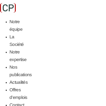
Aller
au
contenu
Notre
équipe
La
Société
Notre
expertise
Nos
publications
Actualités
Offres
d’emplois
Contact