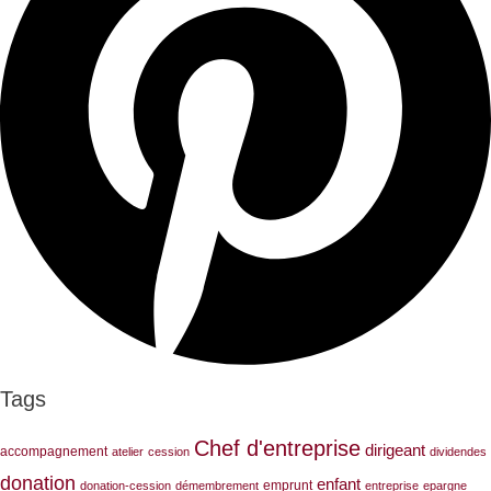
Tags
Chef d'entreprise
dirigeant
accompagnement
atelier
cession
dividendes
donation
enfant
emprunt
donation-cession
démembrement
entreprise
epargne