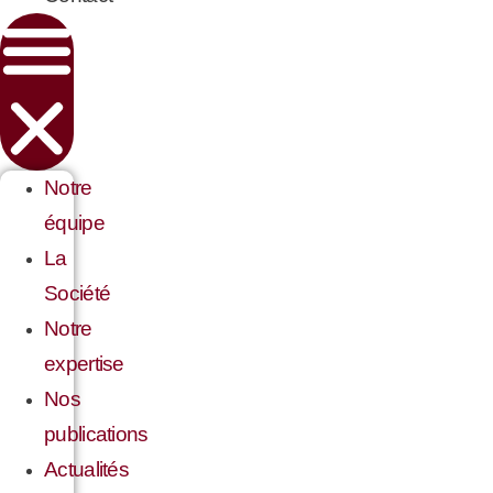
Notre
équipe
La
Société
Notre
expertise
Nos
publications
Actualités