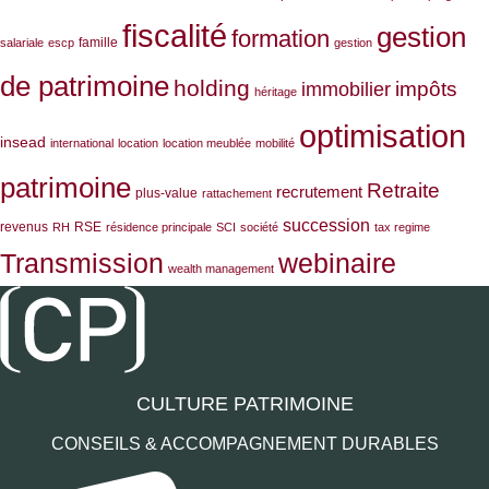
fiscalité
gestion
formation
famille
salariale
escp
gestion
de patrimoine
holding
impôts
immobilier
héritage
optimisation
insead
international
location
location meublée
mobilité
patrimoine
Retraite
recrutement
plus-value
rattachement
succession
revenus
RSE
RH
résidence principale
SCI
société
tax regime
Transmission
webinaire
wealth management
CULTURE PATRIMOINE
CONSEILS & ACCOMPAGNEMENT DURABLES