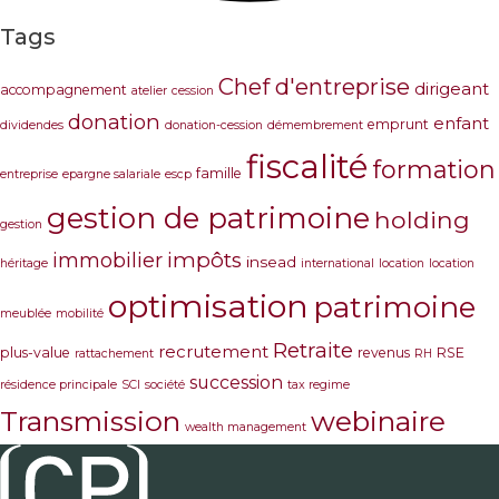
Tags
Chef d'entreprise
dirigeant
accompagnement
atelier
cession
donation
enfant
emprunt
dividendes
donation-cession
démembrement
fiscalité
formation
famille
entreprise
epargne salariale
escp
gestion de patrimoine
holding
gestion
immobilier
impôts
insead
héritage
international
location
location
optimisation
patrimoine
meublée
mobilité
Retraite
recrutement
plus-value
revenus
RSE
rattachement
RH
succession
résidence principale
SCI
société
tax regime
Transmission
webinaire
wealth management