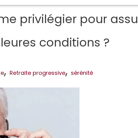
me privilégier pour ass
lleures conditions ?
,
,
te
Retraite progressive
sérénité