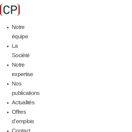
Aller
au
contenu
Notre
équipe
La
Société
Notre
expertise
Nos
publications
Actualités
Offres
d’emplois
Contact