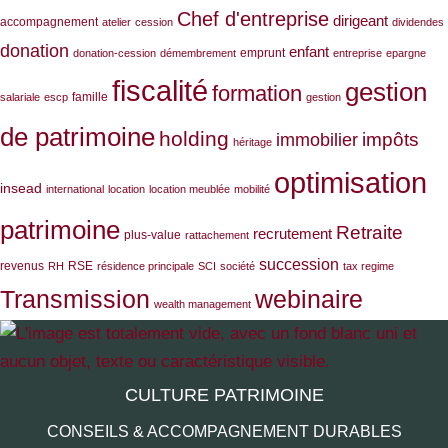
Chef d'entreprise
dirigeant
accompagnement
atelier
cession
dividendes
donation
enfant
emprunt
donation-cession
démembrement
entreprise
epargne
fiscalité
gestion
formation
famille
salariale
escp
gestion
de patrimoine
holding
impôts
immobilier
héritage
optimisation
insead
international
location
location meublée
mobilité
patrimoine
Retraite
recrutement
plus-value
rattachement
succession
revenus
RSE
RH
résidence principale
SCI
société
tax regime
Transmission
webinaire
wealth management
CULTURE PATRIMOINE
CONSEILS & ACCOMPAGNEMENT DURABLES