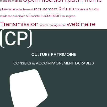
meublée
mobilité
Retraite
recrutement
plus-value
revenus
RSE
rattachement
RH
succession
résidence principale
SCI
société
tax regime
Transmission
webinaire
wealth management
CULTURE PATRIMOINE
CONSEILS & ACCOMPAGNEMENT DURABLES