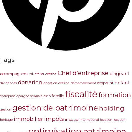
Tags
Chef d'entreprise
dirigeant
accompagnement
atelier
cession
donation
enfant
emprunt
dividendes
donation-cession
démembrement
fiscalité
formation
famille
entreprise
epargne salariale
escp
gestion de patrimoine
holding
gestion
immobilier
impôts
insead
héritage
international
location
location
optimisation
patrimoine