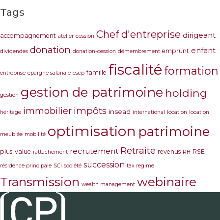
Tags
Chef d'entreprise
dirigeant
accompagnement
atelier
cession
donation
enfant
emprunt
dividendes
donation-cession
démembrement
fiscalité
formation
famille
entreprise
epargne salariale
escp
gestion de patrimoine
holding
gestion
immobilier
impôts
insead
héritage
international
location
location
optimisation
patrimoine
meublée
mobilité
Retraite
recrutement
plus-value
revenus
RSE
rattachement
RH
succession
résidence principale
SCI
société
tax regime
Transmission
webinaire
wealth management