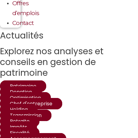
Offres
d’emplois
Contact
Actualités
Explorez nos analyses et
conseils en gestion de
patrimoine
Patrimoine
Donation
Optimisation
Chef d'entreprise
Holding
Transmission
Retraite
Impôts
Fiscalité