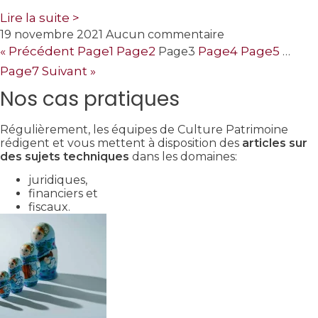
Lire la suite >
19 novembre 2021
Aucun commentaire
« Précédent
Page
1
Page
2
Page
4
Page
5
Page
3
…
Page
7
Suivant »
Nos cas pratiques
Régulièrement, les équipes de Culture Patrimoine
rédigent et vous mettent à disposition des
articles sur
des sujets techniques
dans les domaines:
juridiques,
financiers et
fiscaux.