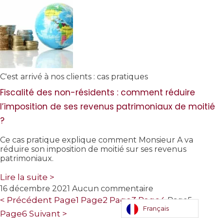
C'est arrivé à nos clients : cas pratiques
Fiscalité des non-résidents : comment réduire
l’imposition de ses revenus patrimoniaux de moitié
?
Ce cas pratique explique comment Monsieur A va
réduire son imposition de moitié sur ses revenus
patrimoniaux.
Lire la suite >
16 décembre 2021
Aucun commentaire
< Précédent
Page
1
Page
2
Page
3
Page
4
Page
5
Français
Page
6
Suivant >