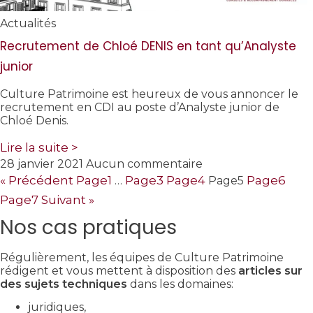
Actualités
Recrutement de Chloé DENIS en tant qu’Analyste
junior
Culture Patrimoine est heureux de vous annoncer le
recrutement en CDI au poste d’Analyste junior de
Chloé Denis.
Lire la suite >
28 janvier 2021
Aucun commentaire
« Précédent
Page
1
Page
3
Page
4
Page
6
…
Page
5
Page
7
Suivant »
Nos cas pratiques
Régulièrement, les équipes de Culture Patrimoine
rédigent et vous mettent à disposition des
articles sur
des sujets techniques
dans les domaines:
juridiques,