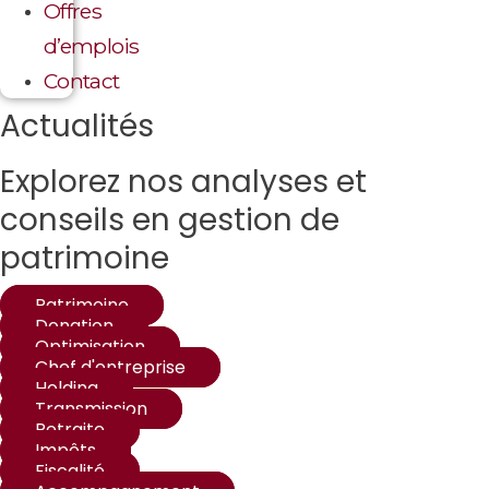
Offres
d’emplois
Contact
Actualités
Explorez nos analyses et
conseils en gestion de
patrimoine
Patrimoine
Donation
Optimisation
Chef d'entreprise
Holding
Transmission
Retraite
Impôts
Fiscalité