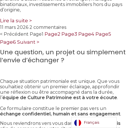
binationaux, investissements immobiliers hors du pays
d’origine,
Lire la suite >
11 mars 2026
2 commentaires
Page
2
Page
3
Page
4
Page
5
< Précédent
Page
1
Page
6
Suivant >
Une question, un projet ou simplement
l’envie d’échanger ?
Chaque situation patrimoniale est unique. Que vous
souhaitiez obtenir un premier éclairage, approfondir
une réflexion ou être accompagné dans la durée,
l’
équipe de Culture Patrimoine est à votre écoute
.
Ce formulaire constitue le premier pas vers un
échange confidentiel, humain et sans engagement
.
Français
Nous reviendrons vers vous dans les
meilleurs délais