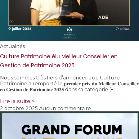
Actualités
Culture Patrimoine élu Meilleur Conseiller en
Gestion de Patrimoine 2025 !
Nous sommes très fiers d’annoncer que Culture
Patrimoine a remporté le 𝐩𝐫𝐞𝐦𝐢𝐞𝐫 𝐩𝐫𝐢𝐱 𝐝𝐮 𝐌𝐞𝐢𝐥𝐥𝐞𝐮𝐫 𝐂𝐨𝐧𝐬𝐞𝐢𝐥𝐥𝐞𝐫
𝐞𝐧 𝐆𝐞𝐬𝐭𝐢𝐨𝐧 𝐝𝐞 𝐏𝐚𝐭𝐫𝐢𝐦𝐨𝐢𝐧𝐞 𝟐𝟎𝟐𝟓 dans sa catégorie (+
Lire la suite >
2 octobre 2025
Aucun commentaire